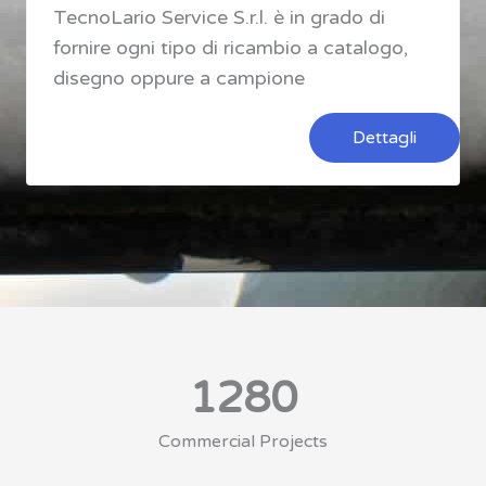
TecnoLario Service S.r.l. è in grado di
fornire ogni tipo di ricambio a catalogo,
disegno oppure a campione
Dettagli
1280
Commercial Projects