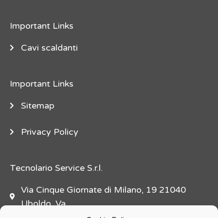
e
"
Important Links
d
e
Cavi scaldanti
s
c
Important Links
r
i
Sitemap
p
t
Privacy Policy
i
o
n
Tecnolario Service S.r.l.
=
Via Cinque Giornate di Milano, 19 21040
"
Uboldo, Va
f