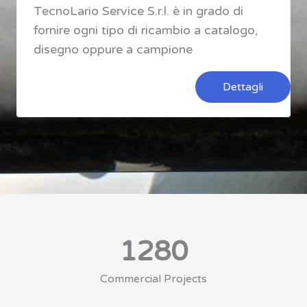
TecnoLario Service S.r.l. è in grado di
fornire ogni tipo di ricambio a catalogo,
disegno oppure a campione
Dettagli
1280
Commercial Projects