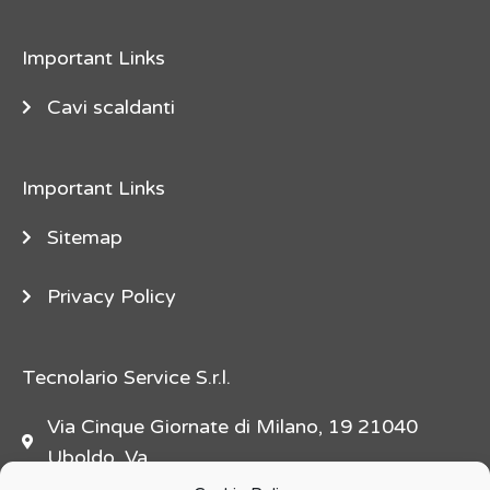
e
"
Important Links
d
e
Cavi scaldanti
s
c
Important Links
r
i
Sitemap
p
t
Privacy Policy
i
o
n
Tecnolario Service S.r.l.
=
Via Cinque Giornate di Milano, 19 21040
"
Uboldo, Va
f