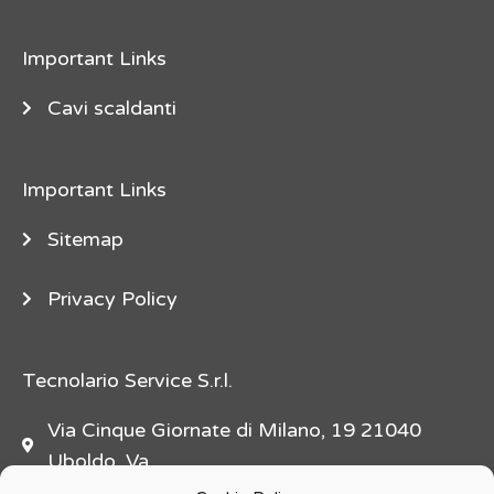
e
"
Important Links
d
e
Cavi scaldanti
s
c
Important Links
r
i
Sitemap
p
t
Privacy Policy
i
o
n
Tecnolario Service S.r.l.
=
Via Cinque Giornate di Milano, 19 21040
"
Uboldo, Va
f