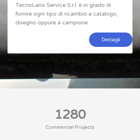
TecnoLario Service S.r.l. è in grado di
fornire ogni tipo di ricambio a catalogo,
disegno oppure a campione
Dettagli
1280
Commercial Projects