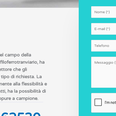
*
N
E
o
m
m
a
N
e
i
u
nel campo della
l
m
M
filoferrotranviario, ha
*
e
e
ttore che gli
r
s
ipo di richiesta. La
i
s
ente alla flessibilità e
a
ti, ha la possibilità di
g
oppure a campione.
g
i