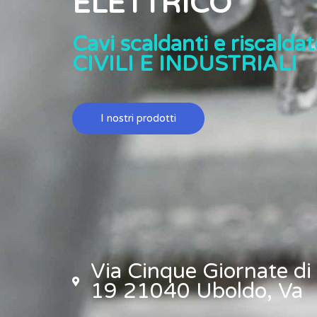
ELETTRICO
Cavi scaldanti e riscaldato
CIVILI E INDUSTRIALI
I nostri prodotti
Via Cinque Giornate di
19 21040 Uboldo, Va