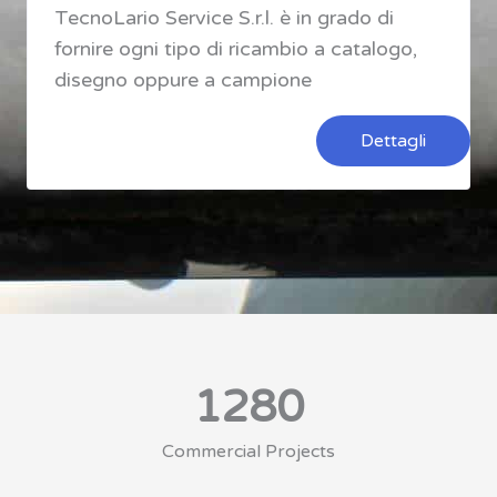
TecnoLario Service S.r.l. è in grado di
fornire ogni tipo di ricambio a catalogo,
disegno oppure a campione
Dettagli
1280
Commercial Projects