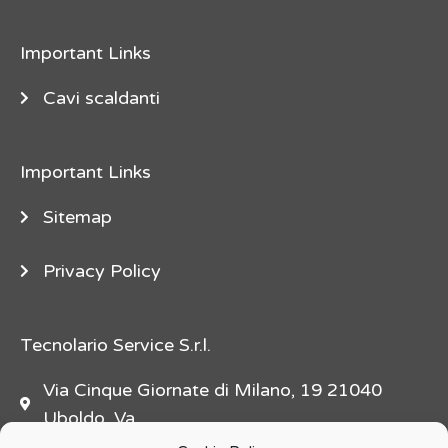
e
"
Important Links
d
e
Cavi scaldanti
s
c
Important Links
r
i
Sitemap
p
t
Privacy Policy
i
o
n
Tecnolario Service S.r.l.
=
Via Cinque Giornate di Milano, 19 21040
"
Uboldo, Va
f