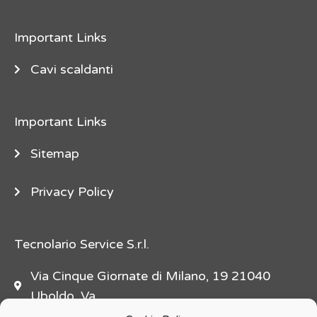
e
"
Important Links
d
e
Cavi scaldanti
s
c
Important Links
r
i
Sitemap
p
t
Privacy Policy
i
o
n
Tecnolario Service S.r.l.
=
Via Cinque Giornate di Milano, 19 21040
"
Uboldo, Va
f