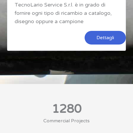
TecnoLario Service S.r.l. è in grado di
fornire ogni tipo di ricambio a catalogo,
disegno oppure a campione
Dettagli
1280
Commercial Projects