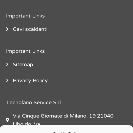
e
"
Important Links
d
e
Cavi scaldanti
s
c
Important Links
r
i
Sitemap
p
t
Privacy Policy
i
o
n
Tecnolario Service S.r.l.
=
Via Cinque Giornate di Milano, 19 21040
"
Uboldo, Va
f