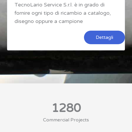
TecnoLario Service S.r.l. è in grado di
fornire ogni tipo di ricambio a catalogo,
disegno oppure a campione
Dettagli
1280
Commercial Projects