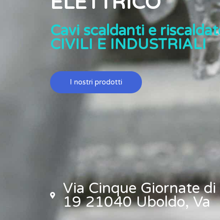
ELETTRICO
Cavi scaldanti e riscaldato
CIVILI E INDUSTRIALI
I nostri prodotti
Via Cinque Giornate di
19 21040 Uboldo, Va