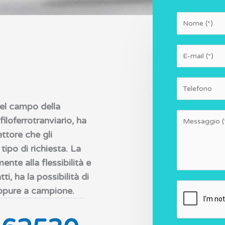
*
N
E
o
m
m
a
N
e
i
u
nel campo della
l
m
M
filoferrotranviario, ha
*
e
e
ttore che gli
r
s
ipo di richiesta. La
i
s
ente alla flessibilità e
a
ti, ha la possibilità di
g
oppure a campione.
g
i