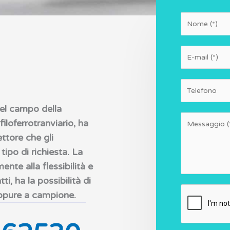
*
N
E
o
m
m
a
N
e
i
u
nel campo della
l
m
M
filoferrotranviario, ha
*
e
e
ttore che gli
r
s
ipo di richiesta. La
i
s
ente alla flessibilità e
a
ti, ha la possibilità di
g
oppure a campione.
g
i