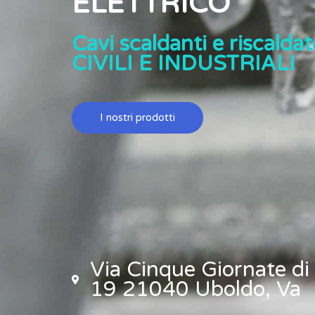
ELETTRICO
Cavi scaldanti e riscaldato
CIVILI E INDUSTRIALI
I nostri prodotti
Via Cinque Giornate di
19 21040 Uboldo, Va