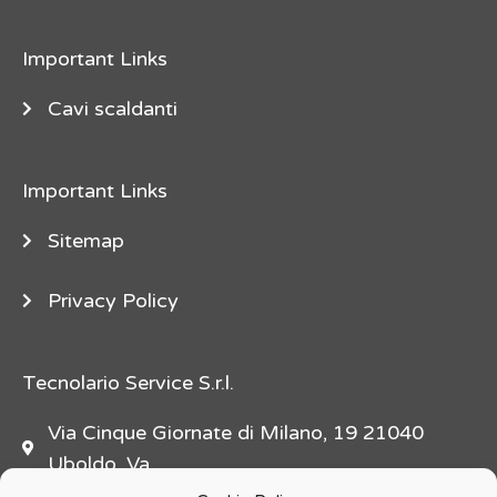
e
"
Important Links
d
e
Cavi scaldanti
s
c
Important Links
r
i
Sitemap
p
t
Privacy Policy
i
o
n
Tecnolario Service S.r.l.
=
Via Cinque Giornate di Milano, 19 21040
"
Uboldo, Va
f