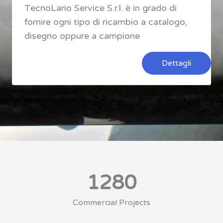
TecnoLario Service S.r.l. è in grado di
fornire ogni tipo di ricambio a catalogo,
disegno oppure a campione
Dettagli
1280
Commercial Projects