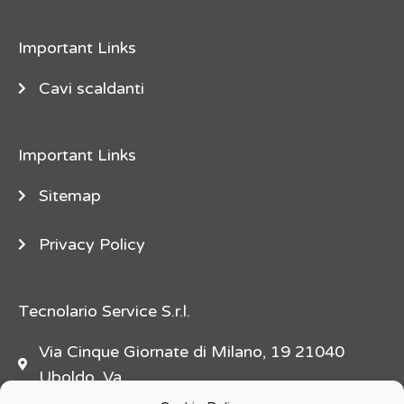
e
"
Important Links
d
e
Cavi scaldanti
s
c
Important Links
r
i
Sitemap
p
t
Privacy Policy
i
o
n
Tecnolario Service S.r.l.
=
Via Cinque Giornate di Milano, 19 21040
"
Uboldo, Va
f