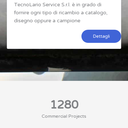
TecnoLario Service S.r.l. è in grado di
fornire ogni tipo di ricambio a catalogo,
disegno oppure a campione
Dettagli
1280
Commercial Projects