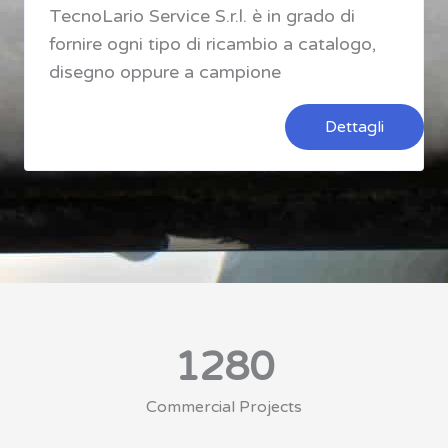
TecnoLario Service S.r.l. è in grado di
fornire ogni tipo di ricambio a catalogo,
disegno oppure a campione
Dettagli
1280
Commercial Projects