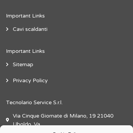
e
"
Important Links
d
e
Cavi scaldanti
s
c
Important Links
r
i
Sitemap
p
t
Privacy Policy
i
o
n
Tecnolario Service S.r.l.
=
Via Cinque Giornate di Milano, 19 21040
"
Uboldo, Va
f