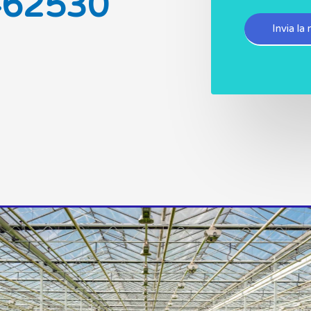
462530
o
*
Invia la 