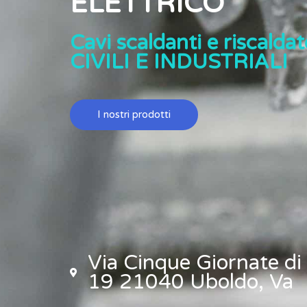
ELETTRICO
Cavi scaldanti e riscaldato
CIVILI E INDUSTRIALI
I nostri prodotti
Via Cinque Giornate di
19 21040 Uboldo, Va