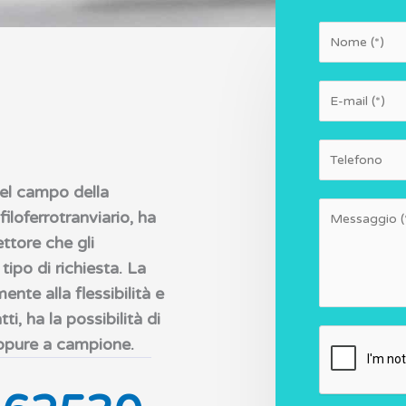
*
N
E
o
m
m
a
N
e
i
u
nel campo della
l
m
M
filoferrotranviario, ha
*
e
e
ttore che gli
r
s
ipo di richiesta. La
i
s
ente alla flessibilità e
a
ti, ha la possibilità di
g
oppure a campione.
g
i