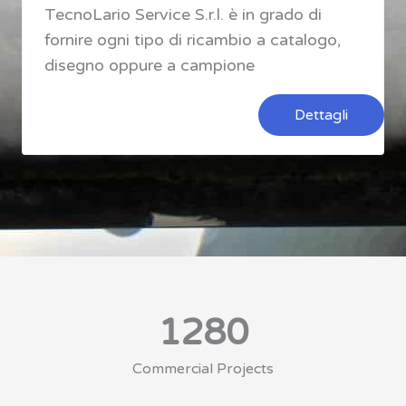
TecnoLario Service S.r.l. è in grado di
fornire ogni tipo di ricambio a catalogo,
disegno oppure a campione
Dettagli
1280
Commercial Projects