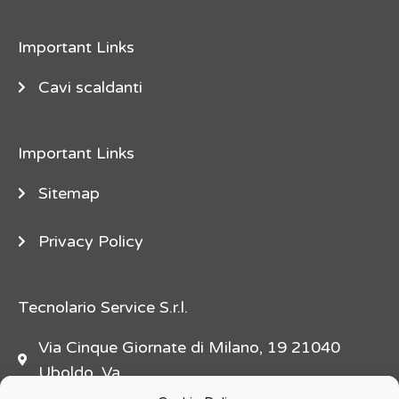
e
"
Important Links
d
e
Cavi scaldanti
s
c
Important Links
r
i
Sitemap
p
t
Privacy Policy
i
o
n
Tecnolario Service S.r.l.
=
Via Cinque Giornate di Milano, 19 21040
"
Uboldo, Va
f