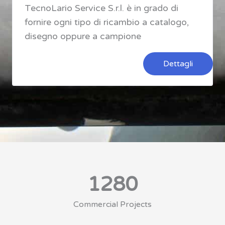
TecnoLario Service S.r.l. è in grado di
fornire ogni tipo di ricambio a catalogo,
disegno oppure a campione
Dettagli
1280
Commercial Projects