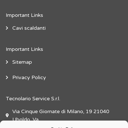
e
"
Important Links
d
e
Cavi scaldanti
s
c
Important Links
r
i
Sitemap
p
t
Privacy Policy
i
o
n
Tecnolario Service S.r.l.
=
Via Cinque Giornate di Milano, 19 21040
"
Uboldo, Va
f