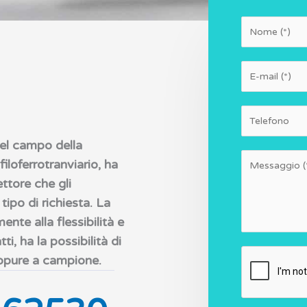
*
N
E
o
m
m
a
N
e
i
u
nel campo della
l
m
M
filoferrotranviario, ha
*
e
e
ttore che gli
r
s
ipo di richiesta. La
i
s
ente alla flessibilità e
a
ti, ha la possibilità di
g
oppure a campione.
g
i