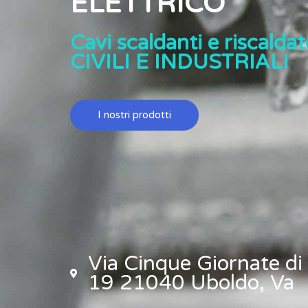
ELETTRICO
Cavi scaldanti e riscaldato
CIVILI E INDUSTRIALI
I nostri prodotti
Via Cinque Giornate di
19 21040 Uboldo, Va