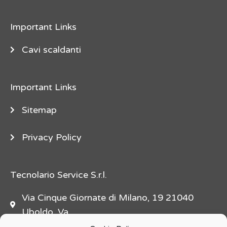
e
"
Important Links
d
e
Cavi scaldanti
s
c
Important Links
r
i
Sitemap
p
t
Privacy Policy
i
o
n
Tecnolario Service S.r.l.
=
Via Cinque Giornate di Milano, 19 21040
"
Uboldo, Va
f