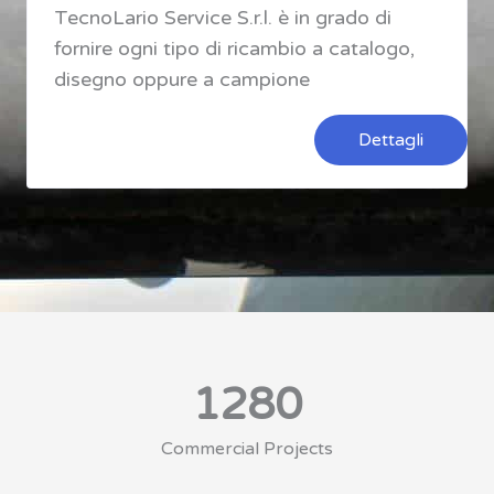
TecnoLario Service S.r.l. è in grado di
fornire ogni tipo di ricambio a catalogo,
disegno oppure a campione
Dettagli
1280
Commercial Projects