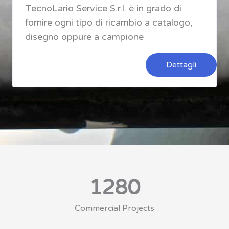
TecnoLario Service S.r.l. è in grado di
fornire ogni tipo di ricambio a catalogo,
disegno oppure a campione
Dettagli
1280
Commercial Projects