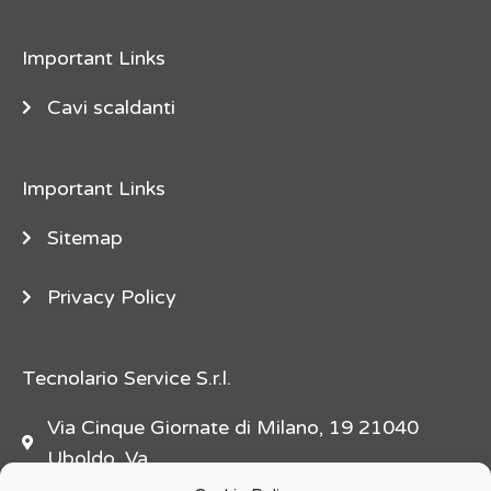
e
"
Important Links
d
e
Cavi scaldanti
s
c
Important Links
r
i
Sitemap
p
t
Privacy Policy
i
o
n
Tecnolario Service S.r.l.
=
Via Cinque Giornate di Milano, 19 21040
"
Uboldo, Va
f