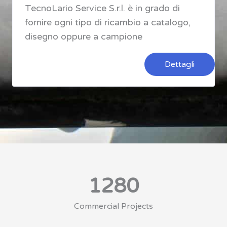
TecnoLario Service S.r.l. è in grado di
fornire ogni tipo di ricambio a catalogo,
disegno oppure a campione
Dettagli
1280
Commercial Projects