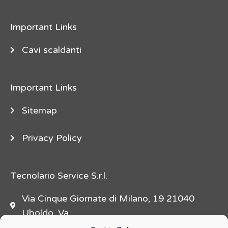
e
"
Important Links
d
e
Cavi scaldanti
s
c
Important Links
r
i
Sitemap
p
t
Privacy Policy
i
o
n
Tecnolario Service S.r.l.
=
Via Cinque Giornate di Milano, 19 21040
"
Uboldo, Va
f