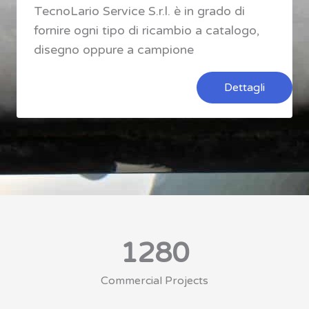
TecnoLario Service S.r.l. è in grado di
fornire ogni tipo di ricambio a catalogo,
disegno oppure a campione
Dettagli
1280
Commercial Projects