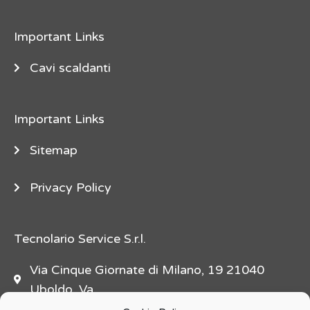
e
"
Important Links
d
e
Cavi scaldanti
s
c
Important Links
r
i
Sitemap
p
t
Privacy Policy
i
o
n
Tecnolario Service S.r.l.
=
Via Cinque Giornate di Milano, 19 21040
"
Uboldo, Va
f